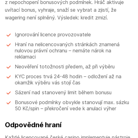
z nepochopení bonusových podmínek. Hráč aktivuje
uvítací bonus, vyhraje, snaží se vybrat a zjistí, že
wagering není splněný. Výsledek: kredit zmizí.
Ignorování licence provozovatele
Hraní na nelicencovaných stránkách znamená
nulovou právní ochranu – nemáte nárok na
reklamaci
Neověření totožnosti předem, až při výběru
KYC proces trvá 24-48 hodin – odložení až na
okamžik výběru vás stojí čas
Sázení nad stanovený limit během bonusu
Bonusové podmínky obvykle stanovují max. sázku
50 Kč/spin – překročení vede k anulaci výher
Odpovědné hraní
Každé licencované české casino implementuje nástroje