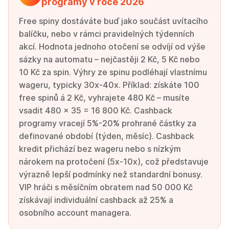
programy v roce 2026
Free spiny dostáváte buď jako součást uvítacího
balíčku, nebo v rámci pravidelných týdenních
akcí. Hodnota jednoho otočení se odvíjí od výše
sázky na automatu – nejčastěji 2 Kč, 5 Kč nebo
10 Kč za spin. Výhry ze spinu podléhají vlastnímu
wageru, typicky 30x-40x. Příklad: získáte 100
free spinů á 2 Kč, vyhrajete 480 Kč – musíte
vsadit 480 × 35 = 16 800 Kč. Cashback
programy vracejí 5%-20% prohrané částky za
definované období (týden, měsíc). Cashback
kredit přichází bez wageru nebo s nízkým
nárokem na protočení (5x-10x), což představuje
výrazně lepší podmínky než standardní bonusy.
VIP hráči s měsíčním obratem nad 50 000 Kč
získávají individuální cashback až 25% a
osobního account managera.