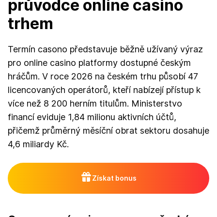
průvodce online casino
trhem
Termín casono představuje běžně užívaný výraz
pro online casino platformy dostupné českým
hráčům. V roce 2026 na českém trhu působí 47
licencovaných operátorů, kteří nabízejí přístup k
více než 8 200 herním titulům. Ministerstvo
financí eviduje 1,84 milionu aktivních účtů,
přičemž průměrný měsíční obrat sektoru dosahuje
4,6 miliardy Kč.
Získat bonus