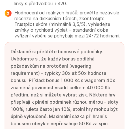
linky s předvolbou +420.
Hodnocení od reálných hráčů: prověřte nezávislé
recenze na diskusních fórech, zkontrolujte
Trustpilot skóre (minimálně 3,5/5), vyhledejte
zmínky o rychlosti výplat – standardní doba
vyřízení výběru se pohybuje mezi 24-72 hodinami.
Důkladně si přečtěte bonusové podmínky.
Uvědomte si, že každý bonus podléhá
požadavkům na protočení (wagering
requirement) – typicky 30x až 50x hodnota
bonusu. Příklad: bonus 1 000 Kč s wagerem 40x
znamená povinnost vsadit celkem 40 000 Kč
předtím, než si můžete vybrat zisk. Některé hry
přispívají k plnění podmínek různou měrou – sloty
100%, ruleta často jen 10%, stolní hry mohou být
úplně vyloučené. Maximální sázka při hraní s
bonusem obvykle nepřesahuje 50 Kč za spin.