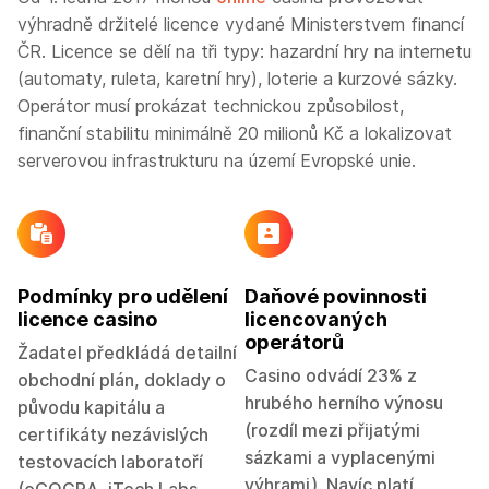
výhradně držitelé licence vydané Ministerstvem financí
ČR. Licence se dělí na tři typy: hazardní hry na internetu
(automaty, ruleta, karetní hry), loterie a kurzové sázky.
Operátor musí prokázat technickou způsobilost,
finanční stabilitu minimálně 20 milionů Kč a lokalizovat
serverovou infrastrukturu na území Evropské unie.
Podmínky pro udělení
Daňové povinnosti
licence casino
licencovaných
operátorů
Žadatel předkládá detailní
Casino odvádí 23% z
obchodní plán, doklady o
hrubého herního výnosu
původu kapitálu a
(rozdíl mezi přijatými
certifikáty nezávislých
sázkami a vyplacenými
testovacích laboratoří
výhrami). Navíc platí