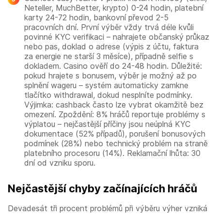
Neteller, MuchBetter, krypto) 0-24 hodin, platební
karty 24-72 hodin, bankovní převod 2-5
pracovních dní. První výběr vždy trvá déle kvůli
povinné KYC verifikaci – nahrajete občanský průkaz
nebo pas, doklad o adrese (výpis z účtu, faktura
za energie ne starší 3 měsíce), případně selfie s
dokladem. Casino ověří do 24-48 hodin. Důležité:
pokud hrajete s bonusem, výběr je možný až po
splnění wageru – systém automaticky zamkne
tlačítko withdrawal, dokud nesplníte podmínky.
Výjimka: cashback často lze vybrat okamžitě bez
omezení. Zpoždění: 8% hráčů reportuje problémy s
výplatou – nejčastější příčiny jsou neúplná KYC
dokumentace (52% případů), porušení bonusových
podmínek (28%) nebo technický problém na straně
platebního procesoru (14%). Reklamační lhůta: 30
dní od vzniku sporu.
Nejčastější chyby začínajících hráčů
Devadesát tři procent problémů při výběru výher vzniká