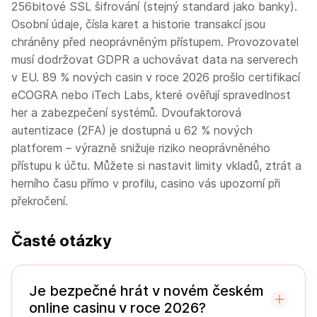
256bitové SSL šifrování (stejný standard jako banky).
Osobní údaje, čísla karet a historie transakcí jsou
chráněny před neoprávněným přístupem. Provozovatel
musí dodržovat GDPR a uchovávat data na serverech
v EU. 89 % nových casin v roce 2026 prošlo certifikací
eCOGRA nebo iTech Labs, které ověřují spravedlnost
her a zabezpečení systémů. Dvoufaktorová
autentizace (2FA) je dostupná u 62 % nových
platforem – výrazně snižuje riziko neoprávněného
přístupu k účtu. Můžete si nastavit limity vkladů, ztrát a
herního času přímo v profilu, casino vás upozorní při
překročení.
Časté otázky
Je bezpečné hrát v novém českém
online casinu v roce 2026?