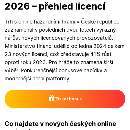
2026 – přehled licencí
Trh s online hazardními hrami v České republice
zaznamenal v posledních dvou letech výrazný
nárůst nových licencovaných provozovatelů.
Ministerstvo financí udělilo od ledna 2024 celkem
23 nových licencí, což představuje 41% růst
oproti roku 2023. Pro hráče to znamená širší
výběr, konkurenčnější bonusové nabídky a
modernější herní platformy.
Získat bonus
Co najdete v nových českých online