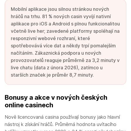
Mobilní aplikace jsou silnou stránkou nových
hráčů na trhu. 81 % nových casin vyvíjí nativní
aplikace pro iOS a Android s plnou funkcionalitou
včetně live her; zavedené platformy spoléhají na
responzivní webové rozhraní, které
spotřebovává více dat a někdy trpí pomalejším
načítáním. Zákaznická podpora u nových
provozovatelů reaguje průměrně za 3,2 minuty v
live chatu (data z února 2026), zatímco u
starších značek je průměr 8,7 minuty.
Bonusy a akce v nových českých
online casinech
Nově licencovaná casina používají bonusy jako hlavní
nástroj k získání hráčů. Průměrná hodnota uvítacího