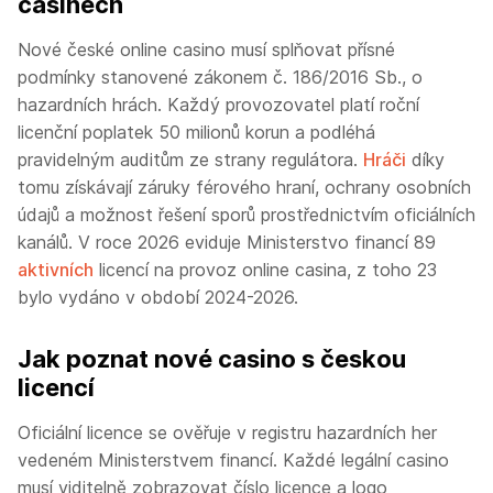
casinech
Nové české online casino musí splňovat přísné
podmínky stanovené zákonem č. 186/2016 Sb., o
hazardních hrách. Každý provozovatel platí roční
licenční poplatek 50 milionů korun a podléhá
pravidelným auditům ze strany regulátora.
Hráči
díky
tomu získávají záruky férového hraní, ochrany osobních
údajů a možnost řešení sporů prostřednictvím oficiálních
kanálů. V roce 2026 eviduje Ministerstvo financí 89
aktivních
licencí na provoz online casina, z toho 23
bylo vydáno v období 2024-2026.
Jak poznat nové casino s českou
licencí
Oficiální licence se ověřuje v registru hazardních her
vedeném Ministerstvem financí. Každé legální casino
musí viditelně zobrazovat číslo licence a logo