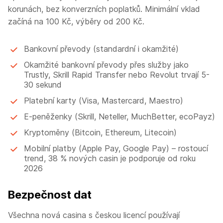
korunách, bez konverzních poplatků. Minimální vklad
začíná na 100 Kč, výběry od 200 Kč.
Bankovní převody (standardní i okamžité)
Okamžité bankovní převody přes služby jako
Trustly, Skrill Rapid Transfer nebo Revolut trvají 5-
30 sekund
Platební karty (Visa, Mastercard, Maestro)
E-peněženky (Skrill, Neteller, MuchBetter, ecoPayz)
Kryptoměny (Bitcoin, Ethereum, Litecoin)
Mobilní platby (Apple Pay, Google Pay) – rostoucí
trend, 38 % nových casin je podporuje od roku
2026
Bezpečnost dat
Všechna nová casina s českou licencí používají