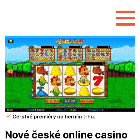
Čerstvé premiéry na herním trhu.
Nové české online casino