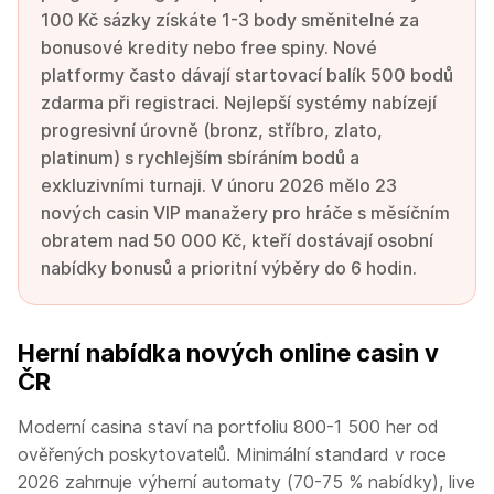
100 Kč sázky získáte 1-3 body směnitelné za
bonusové kredity nebo free spiny. Nové
platformy často dávají startovací balík 500 bodů
zdarma při registraci. Nejlepší systémy nabízejí
progresivní úrovně (bronz, stříbro, zlato,
platinum) s rychlejším sbíráním bodů a
exkluzivními turnaji. V únoru 2026 mělo 23
nových casin VIP manažery pro hráče s měsíčním
obratem nad 50 000 Kč, kteří dostávají osobní
nabídky bonusů a prioritní výběry do 6 hodin.
Herní nabídka nových online casin v
ČR
Moderní casina staví na portfoliu 800-1 500 her od
ověřených poskytovatelů. Minimální standard v roce
2026 zahrnuje výherní automaty (70-75 % nabídky), live