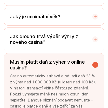
Ano, pokud má provozovatel platnou licenci
vydanou Ministerstvem financí. Ověříte ji v
Jaký je minimální věk?
registru hazardních her na webu Ministerstva.
Licencované casino podléhá pravidelným
Minimální věk pro online hazardní hry je 18 let.
auditům, chrání vaše peníze na oddělených
Každé nové casino ověřuje totožnost před
účtech a musí dodržovat přísná pravidla
Jak dlouho trvá výběr výhry z
prvním výběrem prostřednictvím kopie
férového hraní. V případě sporu se můžete
nového casina?
občanského průkazu nebo pasu. Systém
obrátit na regulátora.
ROFUS (registr vyloučených osob) automaticky
Průměrná doba zpracování výběru u nových
blokuje účty lidí, kteří se dobrovolně vyloučili z
casin je 12-24 hodin po dokončení KYC
hazardu. Pokud se pokusíte registrovat s
Musím platit daň z výher v online
verifikace (ověření totožnosti). První výběr trvá
falešnými údaji, účet bude zablokován a výhry
casinu?
déle (24-48 hodin), protože casino musí
propadnou.
zkontrolovat vaše dokumenty. E-peněženky
Casino automaticky strhává a odvádí daň 23 %
(Skrill, Neteller) dostávají peníze okamžitě po
z výher nad 1 000 000 Kč (u loterií nad 100 Kč).
schválení, bankovní převody trvají 1-2 pracovní
V historii transakcí vidíte částku po zdanění.
dny. Kryptoměny jsou nejrychlejší – 10-30 minut.
Pokud vyhrajete méně než milion korun, daň
neplatíte. Daňové přiznání podávat nemusíte –
casino je plátce daně a vše zařídí za vás.