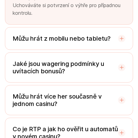
Uchováváte si potvrzení o výhře pro případnou
kontrolu.
Můžu hrát z mobilu nebo tabletu?
81 % nových českých casin má nativní mobilní
aplikaci pro Android a iOS. Zbylých 19 % nabízí
Jaké jsou wagering podmínky u
plně responzivní web, který funguje v prohlížeči.
uvítacích bonusů?
Mobilní aplikace často nabízí push notifikace o
bonusech, rychlejší načítání her a offline režim
Wagering requirement (WR) určuje, kolikrát
vybraných automatů. Live casino hry fungují v
musíte bonusovou částku prosázet před
HD kvalitě i na mobilu, doporučuje se připojení
Můžu hrát více her současně v
výběrem. Nová casina mají průměrné WR 25x
přes Wi-Fi nebo 4G/5G síť.
jednom casinu?
(musíte prosázet 25násobek bonusu). Příklad:
dostanete 2 000 Kč bonus, WR 25x znamená
Ano, moderní platformy umožňují otevřít více
prosázet 50 000 Kč. Ne všechny hry se počítají
her v samostatných záložkách nebo oknech.
stejně – automaty 100 %, ruleta 10-20 %,
Co je RTP a jak ho ověřit u automatů
Můžete třeba hrát dva automaty najednou
blackjack 5-10 %. Bonus má časový limit,
v novém casinu?
nebo kombinovat automat s live hrou. Každá