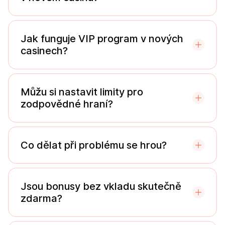
obvykle 30 dní. Detaily najdete v bonusových
hra běží nezávisle, sázky se odečítají z jediného
RTP (Return to Player) vyjadřuje procento
podmínkách.
zůstatku na účtu. Více her najednou zvyšuje
sázek, které automat dlouhodobě vrací hráčům.
rychlost spotřeby kreditu – sledujte si bilanci.
Jak funguje VIP program v nových
RTP 96 % znamená, že z každých 100 Kč
casinech?
sázek se průměrně vrátí 96 Kč. Informaci o RTP
najdete v popisu každé hry nebo v herních
VIP programy odměňují pravidelné hráče
pravidlech (ikona ‟i"). Licencované casino
exkluzivními bonusy a rychlejšími výběry.
nemůže RTP měnit – výrobce hry to pevně
Můžu si nastavit limity pro
Postupujete úrovněmi (bronz, stříbro, zlato,
nastavuje. Nová casina často zveřejňují RTP v
zodpovědné hraní?
platinum) podle měsíčního obratu. Vyšší úroveň
přehledné tabulce.
= lepší cashback, osobní manažer, pozvánky na
Každé licencované casino musí nabízet nástroje
turnaje, narozeninové bonusy. Některá nová
zodpovědného hraní. V nastavení profilu si
casina nabízejí automatický vstup do VIP při
Co dělat při problému se hrou?
určíte denní, týdenní nebo měsíční limit vkladů,
prvním vkladu nad 5 000 Kč. Detaily programu
ztrát nebo herního času. Po dosažení limitu
Kontaktujte zákaznickou podporu přes live chat,
najdete v sekci Věrnost nebo VIP klub.
casino zablokuje další vklady nebo hry. Můžete
e-mail nebo telefon. Podpora nových casin je
si také nastavit dočasné (24 hodin až 6 měsíců)
Jsou bonusy bez vkladu skutečně
dostupná 16-24 hodin denně v češtině,
nebo trvalé vyloučení. Registr ROFUS umožňuje
zdarma?
průměrná doba reakce je 3 minuty. Pokud casino
vyloučit se ze všech českých casin najednou.
nevyřeší problém do 48 hodin, obraťte se na
Ano, bonus bez vkladu (např. 50 free spinů po
Ministerstvo financí (oddělení regulace