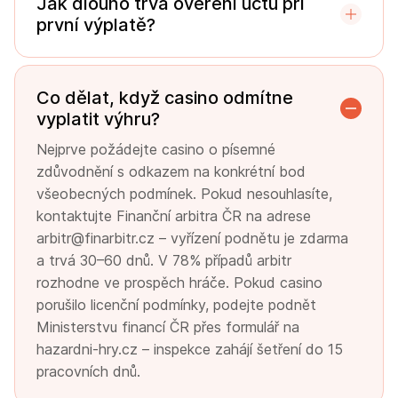
Jak dlouho trvá ověření účtu při
z hrubého herního výnosu (rozdíl mezi vklady a
registr IOVS, který propojuje sebeomezení napříč
první výplatě?
výhrami všech hráčů), takže vy jako hráč
všemi licencovanými provozovateli.
dostáváte výhru v plné výši. Výjimkou jsou
Standardní ověření totožnosti trvá 24–72
profesionální pokeristé, kteří musejí výhry z
hodin. Casino požaduje sken občanského
turnajů nad 1 milion Kč ročně zdanit jako příjem z
Co dělat, když casino odmítne
průkazu a potvrzení adresy (výpis z účtu,
podnikání – v takovém případě konzultujte
vyplatit výhru?
faktura za energie). Fotografie dokumentů
daňového poradce.
pořízená mobilem postačuje, musí být ale čitelná
Nejprve požádejte casino o písemné
a zobrazovat všechny rohy dokladu. Tipsport a
zdůvodnění s odkazem na konkrétní bod
Sazka nabízejí expresní ověření do 2 hodin
všeobecných podmínek. Pokud nesouhlasíte,
prostřednictvím BankID – propojíte účet s
kontaktujte Finanční arbitra ČR na adrese
internetovým bankovnictvím a systém
arbitr@finarbitr.cz
– vyřízení podnětu je zdarma
automaticky ověří vaši totožnost porovnáním s
a trvá 30–60 dnů. V 78% případů arbitr
bankovní databází.
rozhodne ve prospěch hráče. Pokud casino
porušilo licenční podmínky, podejte podnět
Ministerstvu financí ČR přes formulář na
hazardni-hry.cz – inspekce zahájí šetření do 15
pracovních dnů.