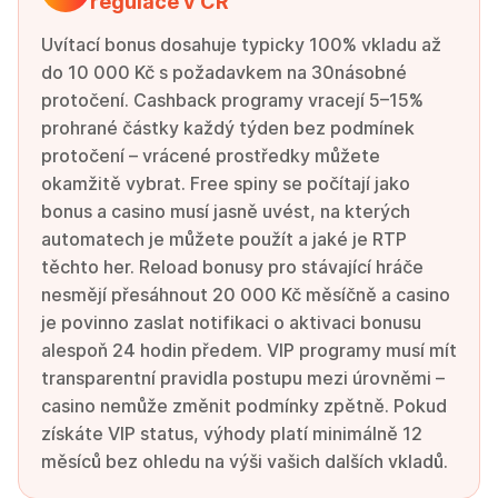
regulace v ČR
Uvítací bonus dosahuje typicky 100% vkladu až
do 10 000 Kč s požadavkem na 30násobné
protočení. Cashback programy vracejí 5–15%
prohrané částky každý týden bez podmínek
protočení – vrácené prostředky můžete
okamžitě vybrat. Free spiny se počítají jako
bonus a casino musí jasně uvést, na kterých
automatech je můžete použít a jaké je RTP
těchto her. Reload bonusy pro stávající hráče
nesmějí přesáhnout 20 000 Kč měsíčně a casino
je povinno zaslat notifikaci o aktivaci bonusu
alespoň 24 hodin předem. VIP programy musí mít
transparentní pravidla postupu mezi úrovněmi –
casino nemůže změnit podmínky zpětně. Pokud
získáte VIP status, výhody platí minimálně 12
měsíců bez ohledu na výši vašich dalších vkladů.