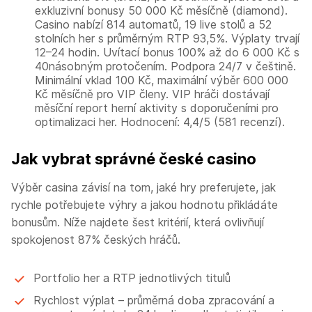
exkluzivní bonusy 50 000 Kč měsíčně (diamond).
Casino nabízí 814 automatů, 19 live stolů a 52
stolních her s průměrným RTP 93,5%. Výplaty trvají
12–24 hodin. Uvítací bonus 100% až do 6 000 Kč s
40násobným protočením. Podpora 24/7 v češtině.
Minimální vklad 100 Kč, maximální výběr 600 000
Kč měsíčně pro VIP členy. VIP hráči dostávají
měsíční report herní aktivity s doporučeními pro
optimalizaci her. Hodnocení: 4,4/5 (581 recenzí).
Jak vybrat správné české casino
Výběr casina závisí na tom, jaké hry preferujete, jak
rychle potřebujete výhry a jakou hodnotu přikládáte
bonusům. Níže najdete šest kritérií, která ovlivňují
spokojenost 87% českých hráčů.
Portfolio her a RTP jednotlivých titulů
Rychlost výplat – průměrná doba zpracování a