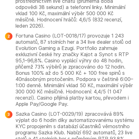
prostřednictvím live chatu (průměrná doba
odpovědi 38 sekund) a telefonní linky. Minimální
vklad 100 Kč, maximální výběr 500 000 Kč
měsíčně. Hodnocení hráčů: 4,6/5 (832 recenzí,
leden 2026).
Fortuna Casino (LOT-0018/17) provozuje 1 243
automatů, 87 stolních her a 34 live dealer stolů od
Evolution Gaming a Ezugi. Portfolio zahrnuje
exkluzivní české hry značky Kajot a Synot s RTP
95,1–96,8%. Casino vyplácí výhry do 48 hodin,
přičemž 73% výběrů je zpracováno do 12 hodin.
Bonus 100% až do 5 000 Kč + 100 free spinů s
40násobným protočením. Podpora v češtině 6:00–
1:00 denně. Minimální vklad 50 Kč, maximální výběr
300 000 Kč měsíčně. Hodnocení: 4,4/5 (1 047
recenzí). Casino přijímá platby kartou, převodem i
Apple Pay/Google Pay.
Sazka Casino (LOT-0029/19) zpracovává 89%
výplat do 6 hodin díky automatizovanému systému
KYC propojením s databází účastníků věrnostního
programu Sazka Klub. Nabízí 692 automatů, 23 live
stolů a 41 stolních her s průměrným RTP 93,8%.