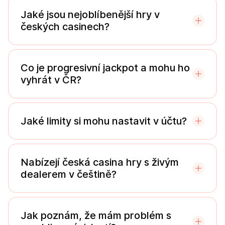
aplikace pro Android ke stažení přímo z webu
chrání proti praní peněz. Pokud se trvale
licencovanými casiny, sázkovými kancelářemi a
Jaké jsou nejoblíbenější hry v
casina (Google Play Store nepovoluje gambling
přestěhujete do zahraničí, informujte casino a
kamennými hernami. Nelze ho zrušit předčasně –
českých casinech?
aplikace v ČR). Aplikace jsou optimalizované pro
požádejte o výmaz účtu nebo jeho převod do
pokud si zvolíte rok, žádné casino vám
rychlé načítání a spotřebovávají o 40% méně
Podle dat Ministerstva financí ČR za rok 2025
casina licencovaného v nové zemi (pokud
neumožní hrát celých 12 měsíců.
dat než webový prohlížeč. Tipsport Casino
tvoří automaty 76% celkového obratu českých
existuje dohoda o reciprocitě).
aplikace zaznamenala 287 000 stažení v roce
Co je progresivní jackpot a mohu ho
online casin. Nejhranější tituly jsou Book of
2025. iOS uživatelé používají progresivní
vyhrát v ČR?
Dead (Play'n GO), Fire Joker (Play'n GO) a
webové aplikace (PWA) – uložíte si ikonu webu
Buffalo King (Pragmatic Play). Z českých her
Progresivní jackpot je kumulovaná výhra, která
na plochu a casino funguje jako nativní aplikace
dominuje Burning Hot od EGT s 94% RTP a
roste s každým zatočením na síti propojených
bez nutnosti instalace.
Royal Crown od Synot Games. Live ruleta
Jaké limity si mohu nastavit v účtu?
automatů. V českých casinech najdete jackpoty
generuje 14% obratu, blackjack 6% a baccarat
Mega Moolah (Microgaming, průměrná výhra 8,5
Casino umožňuje nastavit denní, týdenní a
2%. Poker a sportovní sázky se řadí pod
milionu Kč), Divine Fortune (NetEnt, 4,2 milionu
měsíční limit vkladu (minimum 1 000 Kč), limit
oddělené licence, ale 23 provozovatelů nabízí
Kč) a Age of the Gods (Playtech, 6,8 milionu
Nabízejí česká casina hry s živým
ztráty a časový limit herní relace. Limity
kombinovanou platformu pro všechny produkty.
Kč). Nejvyšší výhra v ČR dosáhla v září 2025
dealerem v češtině?
aktivujete v sekci „Odpovědné hraní" a začínají
částky 43,7 milionu Kč na automatu Mega
platit okamžitě. Zvýšení limitu je možné až po 7
Ano, Evolution Gaming provozuje dedikované
Fortune v Fortuna Casinu. Jackpot vyplácí
dnech od žádosti – toto ochranné opatření
české stoly pro Tipsport Casino a Fortuna
poskytovatel hry, ne casino – výhru dostanete
brání impulzivnímu rozhodnutí. Snížení limitu platí
Jak poznám, že mám problém s
Casino s dealery mluvícími česky. K dispozici
v plné výši do 30 dnů.