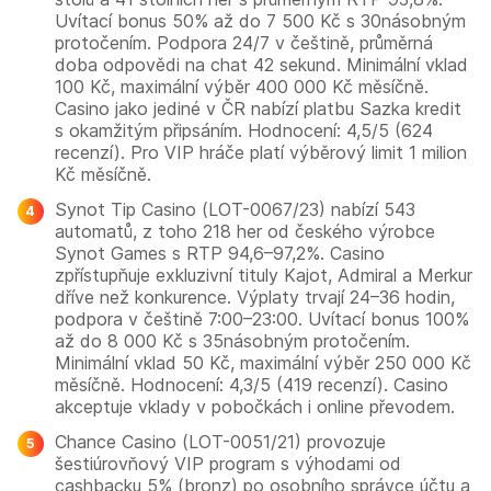
Uvítací bonus 50% až do 7 500 Kč s 30násobným
protočením. Podpora 24/7 v češtině, průměrná
doba odpovědi na chat 42 sekund. Minimální vklad
100 Kč, maximální výběr 400 000 Kč měsíčně.
Casino jako jediné v ČR nabízí platbu Sazka kredit
s okamžitým připsáním. Hodnocení: 4,5/5 (624
recenzí). Pro VIP hráče platí výběrový limit 1 milion
Kč měsíčně.
Synot Tip Casino (LOT-0067/23) nabízí 543
automatů, z toho 218 her od českého výrobce
Synot Games s RTP 94,6–97,2%. Casino
zpřístupňuje exkluzivní tituly Kajot, Admiral a Merkur
dříve než konkurence. Výplaty trvají 24–36 hodin,
podpora v češtině 7:00–23:00. Uvítací bonus 100%
až do 8 000 Kč s 35násobným protočením.
Minimální vklad 50 Kč, maximální výběr 250 000 Kč
měsíčně. Hodnocení: 4,3/5 (419 recenzí). Casino
akceptuje vklady v pobočkách i online převodem.
Chance Casino (LOT-0051/21) provozuje
šestiúrovňový VIP program s výhodami od
cashbacku 5% (bronz) po osobního správce účtu a